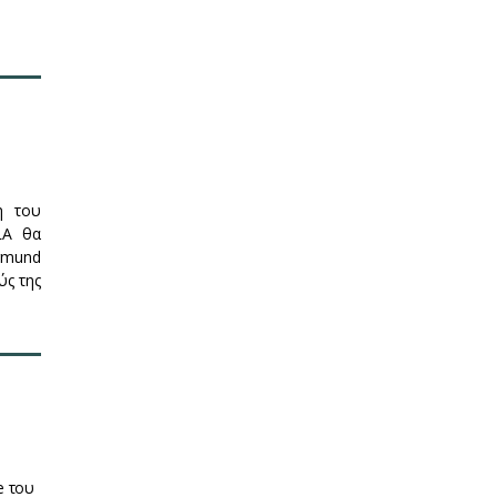
η του
LA θα
rmund
ύς της
e του