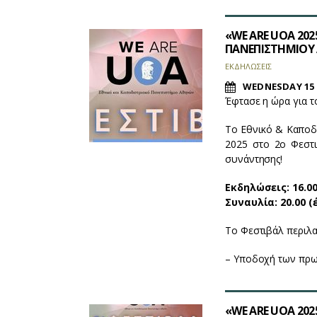
«WE ARE UOA 202
ΠΑΝΕΠΙΣΤΗΜΙΟ
EΚΔΗΛΩΣΕΙΣ
WEDNESDAY 15 
Έφτασε η ώρα για 
Το Εθνικό & Καποδ
2025 στο 2ο Φεστι
συνάντησης!
Εκδηλώσεις: 16.00
Συναυλία: 20.00 (
Το Φεστιβάλ περιλα
– Υποδοχή των πρ
«WE ARE UOA 202