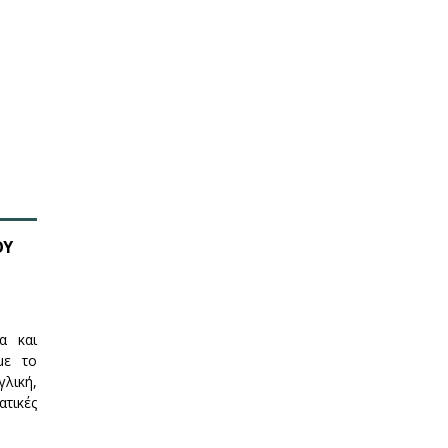
ΟΥ
α και
με το
λική,
ατικές