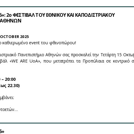
5»: 2ο ΦΕΣΤΙΒΑΛ ΤΟΥ ΕΘΝΙΚΟΥ ΚΑΙ ΚΑΠΟΔΙΣΤΡΙΑΚΟΥ
Υ ΑΘΗΝΩΝ
OCTOBER 2025
το καθιερωμένο event του φθινοπώρου!
ιστριακό Πανεπιστήμιο Αθηνών σας προσκαλεί την Τετάρτη 15 Οκτ
βάλ «WE ARE UoA», που μετατρέπει τα Προπύλαια σε κεντρικό σ
 – 20:00
έως 22.30)
μβάνει:
ωτοετών…
5»