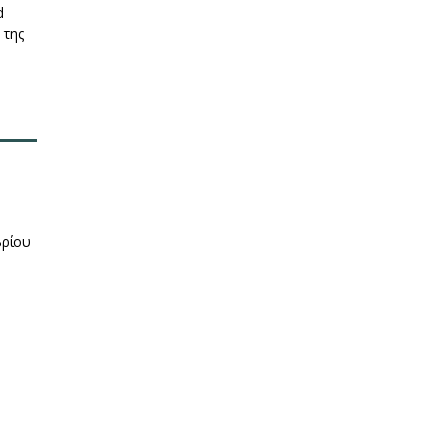
d
 της
βρίου