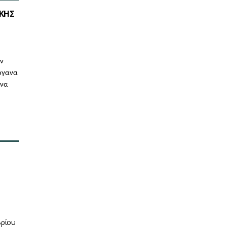
ΙΚΗΣ
ών
όργανα
 να
βρίου