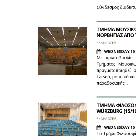
Σύνδεσμος διαδικτ
ΤΜΗΜΑ ΜΟΥΣΙΚΩ
ΝΟΡΒΗΓΙΑΣ ΑΠΟ Τ
ΕΚΔΗΛΩΣΕΙΣ
WEDNESDAY 15 
Με πρωτοβουλία 
Τμήματος Μουσικώ
πραγματοποιηθεί 
Larsen, μουσικό κα
παραδοσιακής…
ΤΜΗΜΑ ΦΙΛΟΣΟΦΙΑ
WÜRZBURG [15/10
ΕΚΔΗΛΩΣΕΙΣ
WEDNESDAY 15 
Το Τμήμα Φιλοσοφί