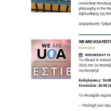
Universität Würzbur
philosophy in the R
Βιβλιοθήκης της Φι
Διοργάνωση: Τμήμα
WE ARE UOA FESTI
ΕΚΔΗΛΩΣΕΙΣ
WEDNESDAY 15 
Το Εθνικό & Καποδ
2025 στο 2ο Φεστιβ
συνάντησης!
Εκδηλώσεις: 16.00
Συναυλία: 20.00 (
Το Φεστιβάλ περιλα
– Υποδοχή των πρω