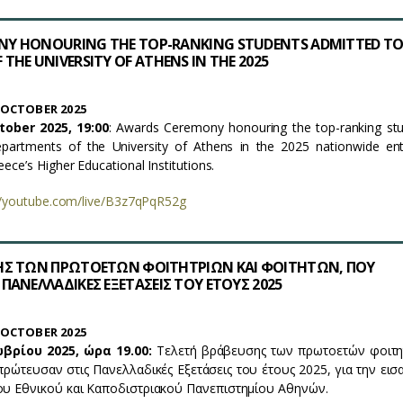
Y HONOURING THE TOP-RANKING STUDENTS ADMITTED TO
THE UNIVERSITY OF ATHENS IN THE 2025
OCTOBER 2025
tober
2025, 19
:
00
: Awards Ceremony honouring the top-ranking st
partments of the University of Athens in the 2025 nationwide en
ece’s Higher Educational Institutions.
//youtube.com/live/B3z7qPqR52g
ΗΣ ΤΩΝ ΠΡΩΤΟΕΤΩΝ ΦΟΙΤΗΤΡΙΩΝ ΚΑΙ ΦΟΙΤΗΤΩΝ, ΠΟΥ
ΠΑΝΕΛΛΑΔΙΚΕΣ ΕΞΕΤΑΣΕΙΣ ΤΟΥ ΕΤΟΥΣ 2025
OCTOBER 2025
βρίου 2025, ώρα 19.00
:
Τελετή βράβευσης των πρωτοετών φοιτη
πρώτευσαν στις Πανελλαδικές Εξετάσεις του έτους 2025, για την ει
ου Εθνικού και Καποδιστριακού Πανεπιστημίου Αθηνών.