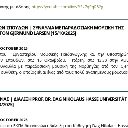
υακής μετάδοσης:
https://youtube.com/live/B3z7qPqR52g
Ν ΣΠΟΥΔΩΝ | ΣΥΝΑΥΛΙΑ ΜΕ ΠΑΡΑΔΟΣΙΑΚΗ ΜΟΥΣΙΚΗ ΤΗΣ
ΟΝ GJERMUND LARSEN [15/10/2025]
OCTOBER 2025
του Εργαστηρίου Μουσικής Παιδαγωγικής και την υποστήριξ
ν Σπουδών, στις 15 Οκτωβρίου, Τετάρτη, στις 13.30 στην AU
συναυλία με παραδοσιακή μουσική της Νορβηγίας από τον Gje
ι συνθέτη, ο οποίος είναι ένας από τους πολύ αγαπημένους μουσικο
Σ | ΔΙΑΛΕΞΗ PROF. DR. DAG NIKOLAUS HASSE UNIVERSITÄT
/2025]
OCTOBER 2025
ας του ΕΚΠΑ διοργανώνει διάλεξη του Καθηγητή Dag Nikolaus Hass