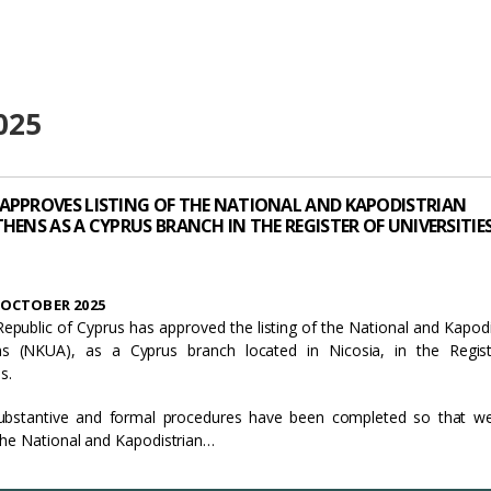
025
 APPROVES LISTING OF THE NATIONAL AND KAPODISTRIAN
THENS AS A CYPRUS BRANCH IN THE REGISTER OF UNIVERSITIE
OCTOBER 2025
epublic of Cyprus has approved the listing of the National and Kapodi
ns (NKUA), as a Cyprus branch located in Nicosia, in the Regis
s.
 substantive and formal procedures have been completed so that 
the National and Kapodistrian…