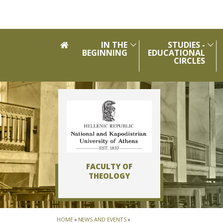
Skip to main navigation
Skip to main content
Skip to page footer
IN THE
STUDIES -
BEGINNING
EDUCATIONAL
CIRCLES
FACULTY OF
THEOLOGY
HOME
»
NEWS AND EVENTS
»