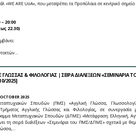
άλ «WE ARE UoA», που μετατρέπει τα Προπύλαια σε κεντρικό σημείο
 – 20:00
έως 22.30)
μβάνει:
ωτοετών…
 ΓΛΩΣΣΑΣ & ΦΙΛΟΛΟΓΙΑΣ | ΣΕΙΡΑ ΔΙΑΛΕΞΕΩΝ «ΣΕΜΙΝΑΡΙΑ Τ
0/2025]
OCTOBER 2025
ταπτυχιακών Σπουδών (ΠΜΣ) «Αγγλική Γλώσσα, Γλωσσολογί
μήματος Αγγλικής Γλώσσας και Φιλολογίας, σε συνεργασία 
ραμμα Μεταπτυχιακών Σπουδών (ΔΠΜΣ) «Μετάφραση: Ελληνική, Αγγ
νει τη σειρά διαλέξεων «Σεμινάρια του ΠΜΣ/ΔΠΜΣ» σχετικά με θεμ
λώσσα,…