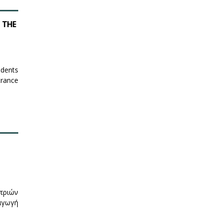
 THE
udents
trance
τριών
σαγωγή