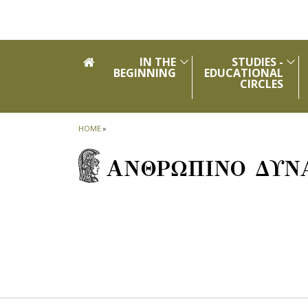
Skip to main navigation
Skip to main content
Skip to page footer
IN THE
STUDIES -
BEGINNING
EDUCATIONAL
CIRCLES
HOME
»
ΑΝΘΡΩΠΙΝΟ ΔΥΝ